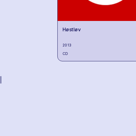
Høstløv
2013
CD
|