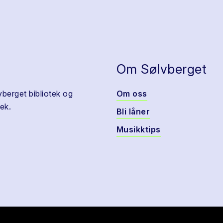
Om Sølvberget
vberget bibliotek og
Om oss
ek.
Bli låner
Musikktips