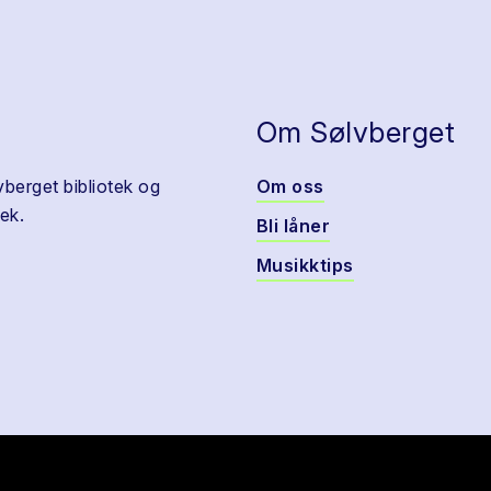
Om Sølvberget
vberget bibliotek og
Om oss
ek.
Bli låner
Musikktips