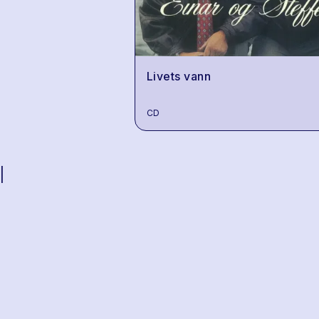
Livets vann
CD
|