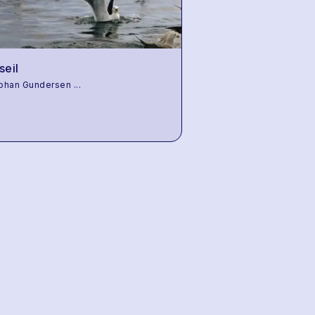
seil
Johan Gundersen
...