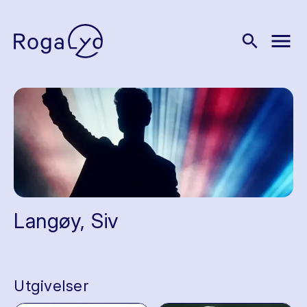
menu
search
Langøy, Siv
Utgivelser