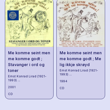
Me komme seint men
Me komme seint men
me komme godt ;
me komme godt ; Me
Stavanger i ord og
lig ikkje skrøyd
toner
Ernst Konrad Lirad (1921-
1993)
...
Ernst Konrad Lirad (1921-
1993)
...
1994
2001
CD
CD