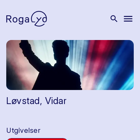
menu
search
Løvstad, Vidar
Utgivelser