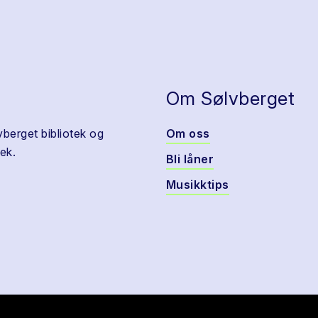
Om Sølvberget
vberget bibliotek og
Om oss
ek.
Bli låner
Musikktips