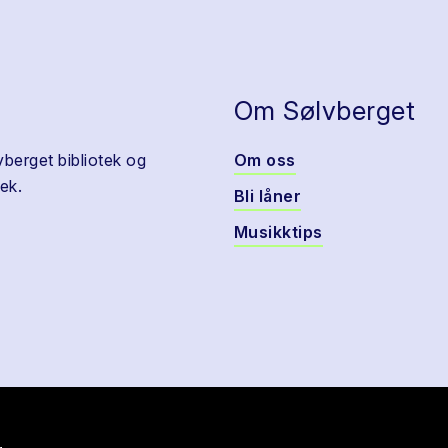
Om Sølvberget
vberget bibliotek og
Om oss
ek.
Bli låner
Musikktips