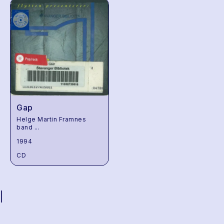
Gap
Helge Martin Framnes
band
...
1994
CD
|