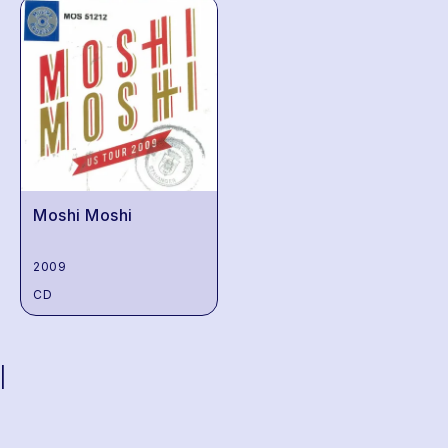
Moshi Moshi
2009
CD
|