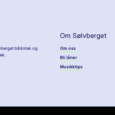
Om Sølvberget
vberget bibliotek og
Om oss
ek.
Bli låner
Musikktips