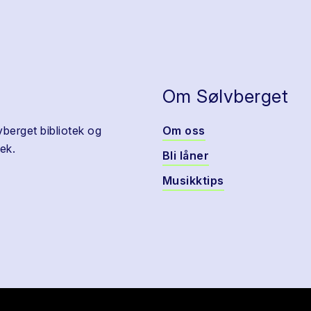
Om Sølvberget
vberget bibliotek og
Om oss
ek.
Bli låner
Musikktips