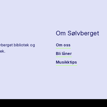
Om Sølvberget
vberget bibliotek og
Om oss
ek.
Bli låner
Musikktips