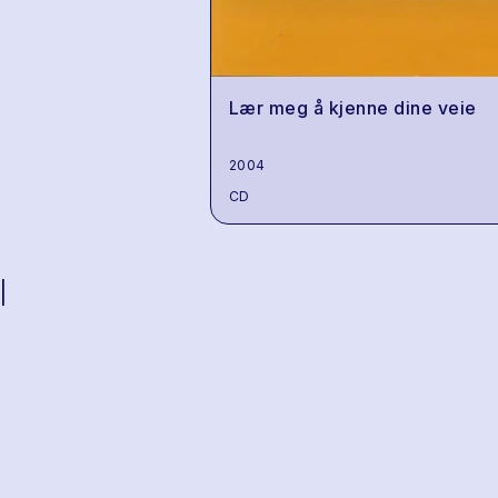
Lær meg å kjenne dine veie
2004
CD
|