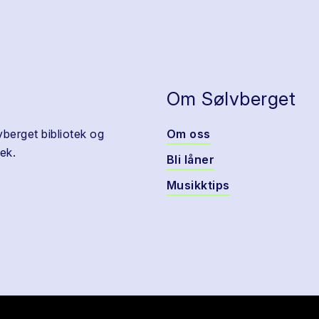
Om Sølvberget
vberget bibliotek og
Om oss
ek.
Bli låner
Musikktips