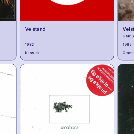
Velstand
Vels
Geir 
1982
1982
Kassett
Gram