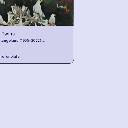
 Twins
tangeland (1955-2022)
...
mofonplate