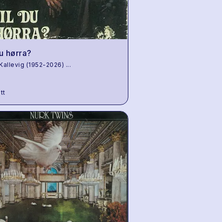
du hørra?
 Kallevig (1952-2026)
...
tt