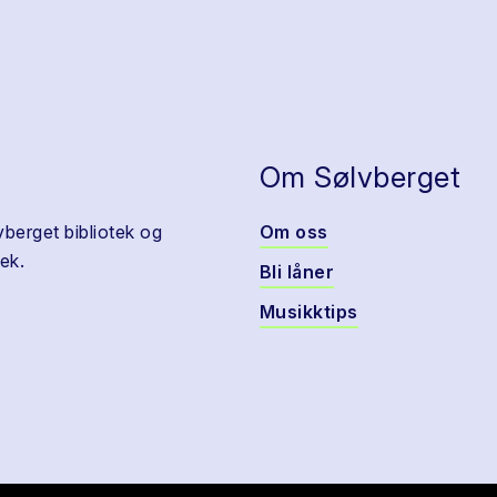
Om Sølvberget
vberget bibliotek og
Om oss
ek.
Bli låner
Musikktips