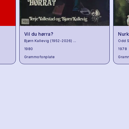
Vil du hørra?
Nurk
Bjørn Kallevig (1952-2026)
...
Odd S
1980
1978
Grammofonplate
Gram