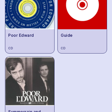
Poor Edward
Guide
CD
CD
Summerrain and