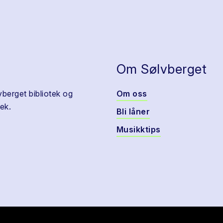
Om Sølvberget
vberget bibliotek og
Om oss
ek.
Bli låner
Musikktips