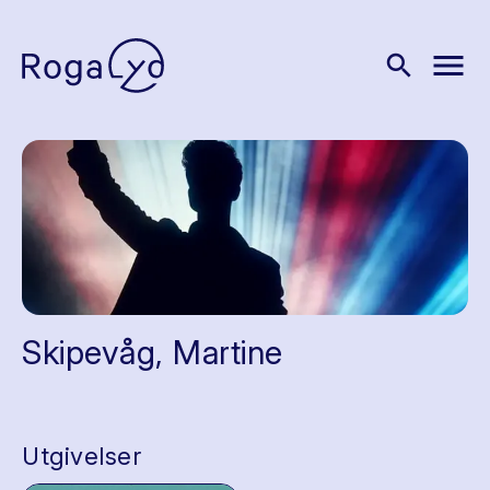
menu
search
Skipevåg, Martine
Utgivelser