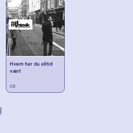
Hvem har du alltid
vært
CD
|