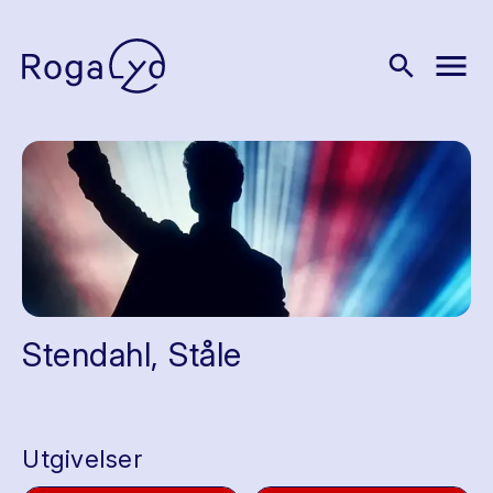
menu
search
Stendahl, Ståle
Utgivelser