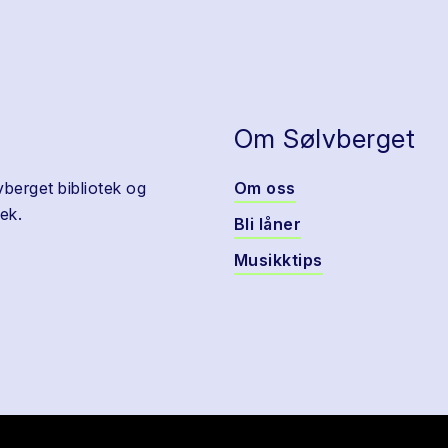
Om Sølvberget
vberget bibliotek og
Om oss
ek.
Bli låner
Musikktips