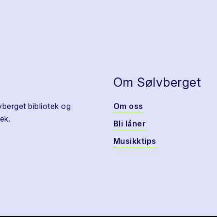
Om Sølvberget
vberget bibliotek og
Om oss
ek.
Bli låner
Musikktips