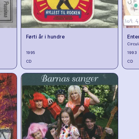
Førti år i hundre
Ente
Circu
1995
1993
CD
CD