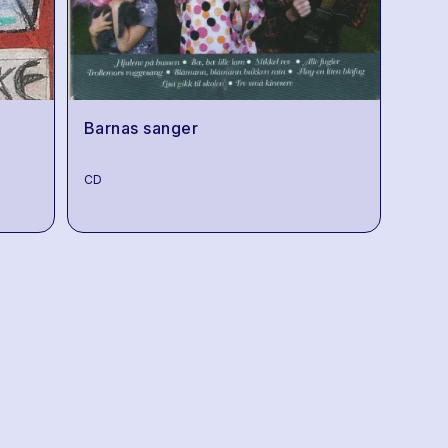
Barnas sanger
CD