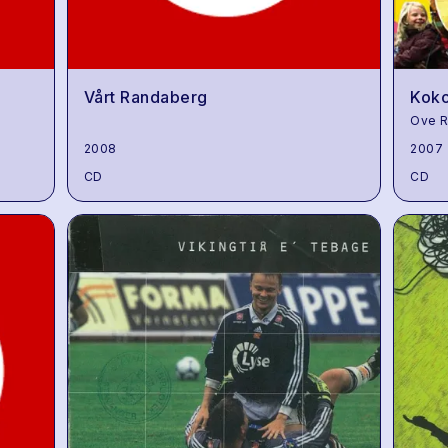
Vårt Randaberg
Koko
Ove R
2008
2007
CD
CD