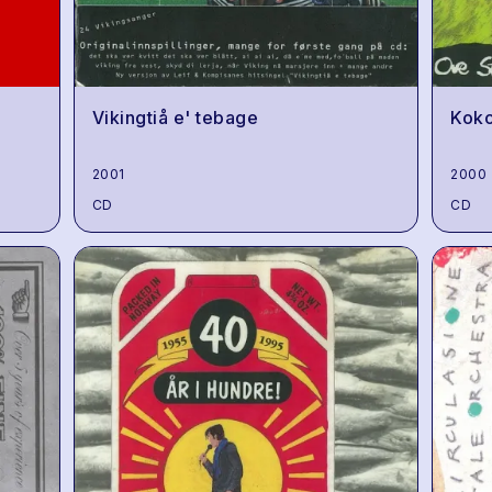
Vikingtiå e' tebage
Koko
2001
2000
CD
CD