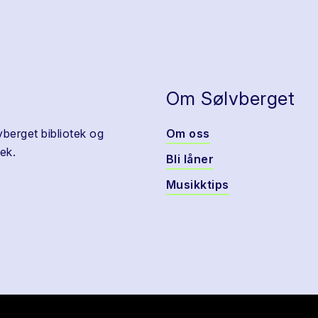
Om Sølvberget
vberget bibliotek og
Om oss
ek.
Bli låner
Musikktips