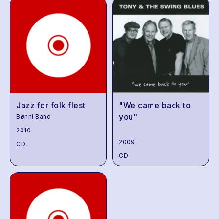
Jazz for folk flest
"We came back to
you"
Bønni Band
2010
2009
CD
CD