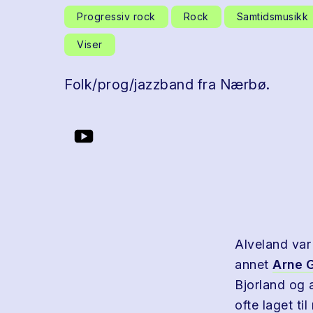
Progressiv rock
Rock
Samtidsmusikk
Viser
Folk/prog/jazzband fra Nærbø.
Alveland var 
annet
Arne 
Bjorland og 
ofte laget ti