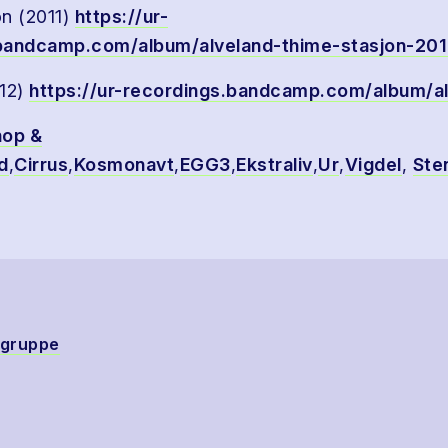
n (2011)
https://ur-
bandcamp.com/album/alveland-thime-stasjon-201
012)
https://ur-recordings.bandcamp.com/album/a
hop &
d
,
Cirrus
,
Kosmonavt
,
EGG3
,
Ekstraliv
,
Ur
,
Vigdel
,
Ste
-gruppe