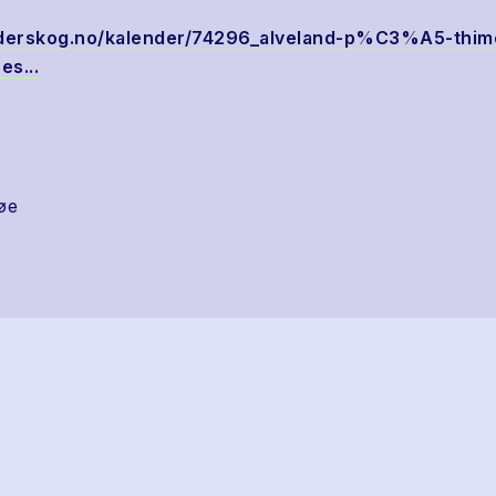
nderskog.no/kalender/74296_alveland-p%C3%A5-thim
es...
øe