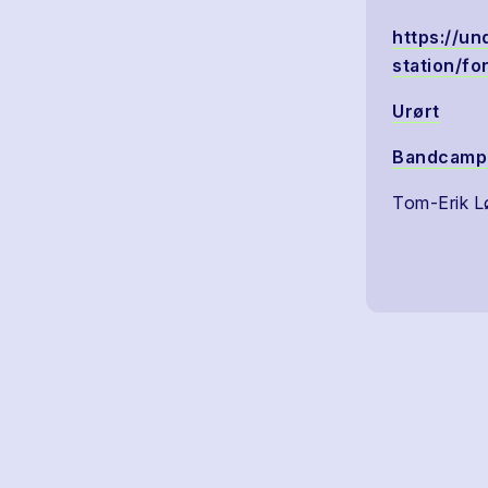
https://u
station/for
Urørt
Bandcamp
Tom-Erik L