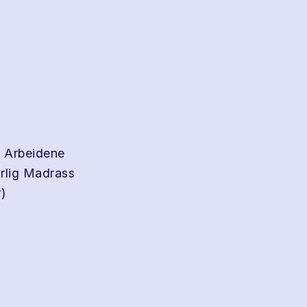
t Arbeidene
årlig Madrass
)