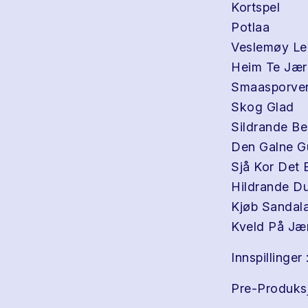
Kortspel
Potlaa
Veslemøy Le
Heim Te Jær
Smaasporve
Skog Glad
Sildrande B
Den Galne G
Sjå Kor Det 
Hildrande D
Kjøb Sandal
Kveld På Jæ
Innspillinger 
Pre-Produksjo