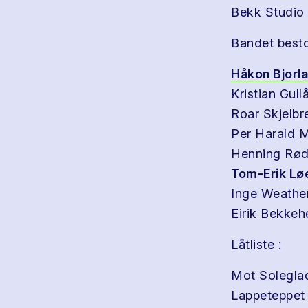
Bekk Studio 
Bandet besto
Håkon Bjorl
Kristian Gull
Roar Skjelbr
Per Harald M
Henning Rød 
Tom-Erik Lø
Inge Weather
Eirik Bekkeh
Låtliste :
Mot Solegla
Lappeteppet