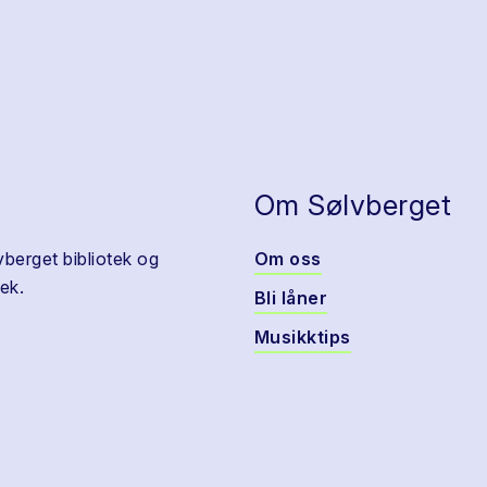
Om Sølvberget
vberget bibliotek og
Om oss
ek.
Bli låner
Musikktips