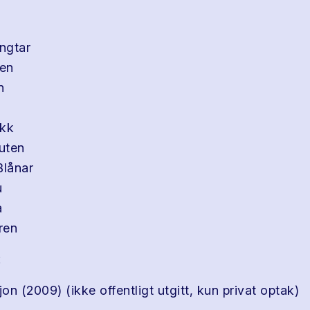
ngtar
en
n
ekk
uten
Blånar
u
a
ren
:
n (2009) (ikke offentligt utgitt, kun privat optak)