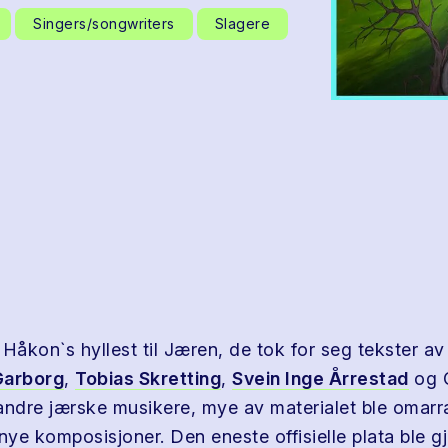
Singers/songwriters
Slagere
Håkon`s hyllest til Jæren, de tok for seg tekster av
Garborg
,
Tobias Skretting
,
Svein Inge Årrestad
og 
andre jærske musikere, mye av materialet ble omarr
l nye komposisjoner. Den eneste offisielle plata ble gj