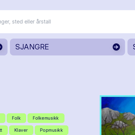
SJANGRE
Folk
Folkemusikk
tt
Klaver
Popmusikk