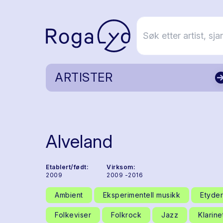
ARTISTER
Alveland
Etablert/født:
Virksom:
2009
2009 -2016
Ambient
Eksperimentell musikk
Etyder
Folkeviser
Folkrock
Jazz
Klarine