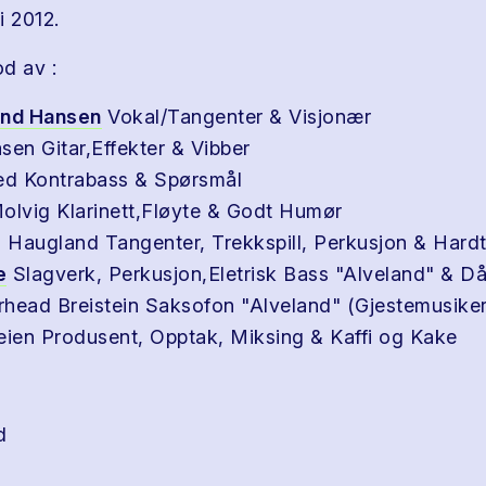
i 2012.
d av :
and Hansen
Vokal/Tangenter & Visjonær
åsen Gitar,Effekter & Vibber
ed Kontrabass & Spørsmål
olvig Klarinett,Fløyte & Godt Humør
Haugland Tangenter, Trekkspill, Perkusjon & Hard
e
Slagverk, Perkusjon,Eletrisk Bass "Alveland" & D
head Breistein Saksofon "Alveland" (Gjestemusiker
eien Produsent, Opptak, Miksing & Kaffi og Kake
d