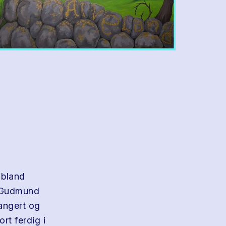
 bland
Gudmund
angert og
ort ferdig i