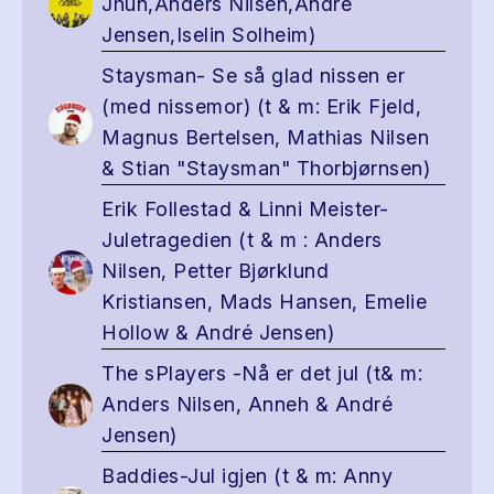
Jhun,Anders Nilsen,André
Jensen,Iselin Solheim)
Staysman- Se så glad nissen er
(med nissemor) (t & m: Erik Fjeld,
Magnus Bertelsen, Mathias Nilsen
& Stian "Staysman" Thorbjørnsen)
Erik Follestad & Linni Meister-
Juletragedien (t & m : Anders
Nilsen, Petter Bjørklund
Kristiansen, Mads Hansen, Emelie
Hollow & André Jensen)
The sPlayers -Nå er det jul (t& m:
Anders Nilsen, Anneh & André
Jensen)
Baddies-Jul igjen (t & m: Anny