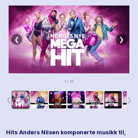
❮
❯
1 / 10
❮
❯
Hits Anders Nilsen komponerte musikk til,