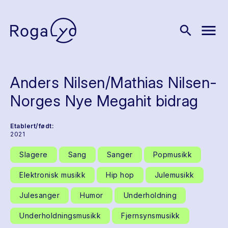
menu
search
Anders Nilsen/Mathias Nilsen-
Norges Nye Megahit bidrag
Etablert/født:
2021
Slagere
Sang
Sanger
Popmusikk
Elektronisk musikk
Hip hop
Julemusikk
Julesanger
Humor
Underholdning
Underholdningsmusikk
Fjernsynsmusikk