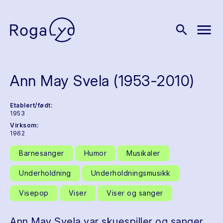
menu
search
Ann May Svela (1953-2010)
Etablert/født:
1953
Virksom:
1962
Barnesanger
Humor
Musikaler
Underholdning
Underholdningsmusikk
Visepop
Viser
Viser og sanger
Ann May Svela var skuespiller og sanger