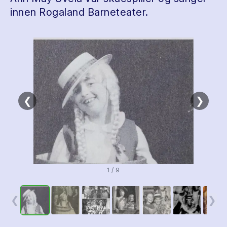
innen Rogaland Barneteater.
❮
❯
1 / 9
❮
❯