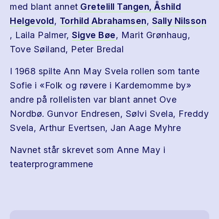
med blant annet
Gretelill Tangen,
Åshild
Helgevold
,
Torhild Abrahamsen
,
Sally Nilsson
, Laila Palmer,
Sigve Bøe
, Marit Grønhaug,
Tove Søiland, Peter Bredal
I 1968 spilte Ann May Svela rollen som tante
Sofie i «Folk og røvere i Kardemomme by»
andre på rollelisten var blant annet Ove
Nordbø. Gunvor Endresen, Sølvi Svela, Freddy
Svela, Arthur Evertsen, Jan Aage Myhre
Navnet står skrevet som Anne May i
teaterprogrammene