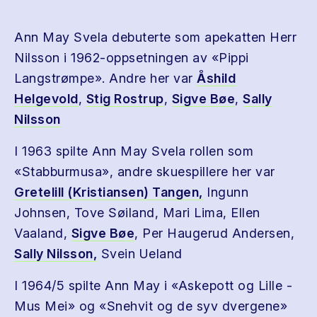
Ann May Svela debuterte som apekatten Herr
Nilsson i 1962-oppsetningen av «Pippi
Langstrømpe». Andre her var
Åshild
Helgevold
,
Stig Rostrup
,
Sigve Bøe
,
Sally
Nilsson
I 1963 spilte Ann May Svela rollen som
«Stabburmusa», andre skuespillere her var
Gretelill (Kristiansen) Tangen,
Ingunn
Johnsen, Tove Søiland, Mari Lima, Ellen
Vaaland,
Sigve Bøe
, Per Haugerud Andersen,
Sally Nilsson,
Svein Ueland
I 1964/5 spilte Ann May i «Askepott og Lille -
Mus Mei» og «Snehvit og de syv dvergene»