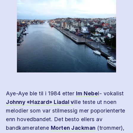
Aye-Aye ble til i 1984 etter
Im Nebe
l- vokalist
Johnny «Hazard» Liadal v
ille teste ut noen
melodier som var stilmessig mer poporienterte
enn hovedbandet. Det besto ellers av
bandkameratene
Morten Jackman
(trommer),