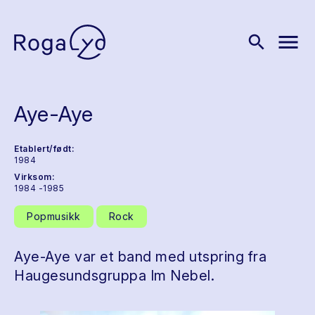
menu
search
Aye-Aye
Etablert/født:
1984
Virksom:
1984 -1985
Popmusikk
Rock
Aye-Aye var et band med utspring fra
Haugesundsgruppa Im Nebel.