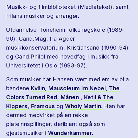
Musikk- og filmbiblioteket (Mediateket), samt
frilans musiker og arrangør.
Utdannelse: Toneheim folkehøgskole (1989-
90), Cand.Mag. fra Agder
musikkonservatorium, Kristiansand (1990-94)
og Cand.Philol med hovedfag i musikk fra
Universitetet i Oslo (1993-97).
Som musiker har Hansen vært medlem av bl.a.
bandene
Kviiin
,
Mausoleum
Im Nebel,
The
Colors Turned Red,
Månen
,
Ketil & The
Kippers
,
Framous
og
Wholy Martin
. Han har
dermed medvirket på en rekke
plateinnspillinger, deriblant også som
gjestemusiker i
Wunderkammer.