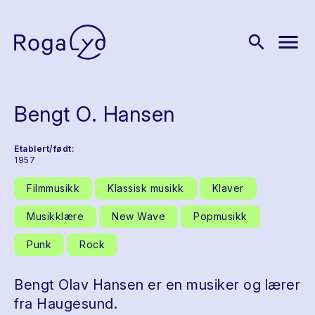
menu
search
Bengt O. Hansen
Etablert/født:
1957
Filmmusikk
Klassisk musikk
Klaver
Musikklære
New Wave
Popmusikk
Punk
Rock
Bengt Olav Hansen er en musiker og lærer
fra Haugesund.