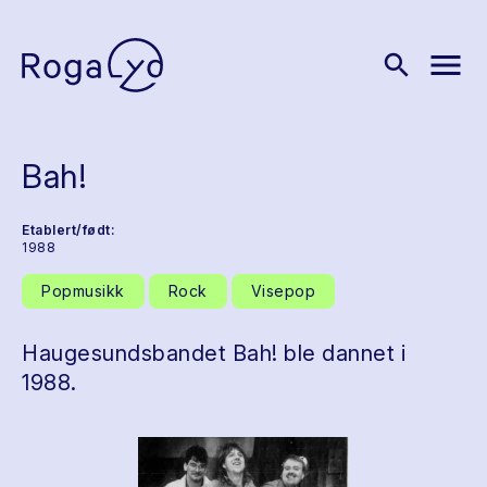
menu
search
Bah!
Etablert/født:
1988
Popmusikk
Rock
Visepop
Haugesundsbandet Bah! ble dannet i
1988.