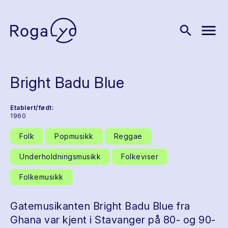
menu
search
Bright Badu Blue
Etablert/født:
1960
Folk
Popmusikk
Reggae
Underholdningsmusikk
Folkeviser
Folkemusikk
Gatemusikanten Bright Badu Blue fra
Ghana var kjent i Stavanger på 80- og 90-