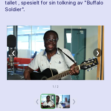
tallet , spesielt for sin tolkning av "Buffalo
Soldier".
❮
❯
1 / 2
❮
❯