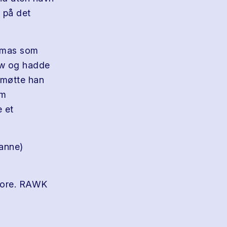
t på det
homas som
ow og hadde
r møtte han
om
e et
sanne)
store. RAWK