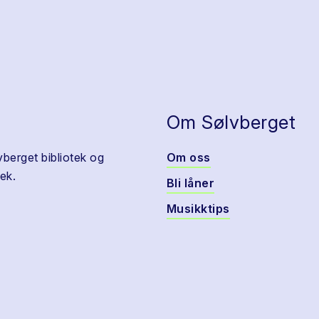
Om Sølvberget
vberget bibliotek og
Om oss
ek.
Bli låner
Musikktips