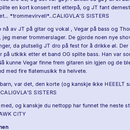
ilte en kort konsert rett etterpå, og JT fant dernes
et... *trommevirvell*...CALIGVLA'S SISTERS
 nå av JT på gitar og vokal , Vegar på bass og T
, jeg mener trommerslager. De gjorde noen nye sh
ger, da plutselig JT dro på fest for å drikke øl. De
 på utkikk etter et band OG spilte bass. Han var s
å kunne Vegar finne frem gitaren sin igjen og de bl
d med fire flatemusikk fra helvete.
barn, var det, den korte (og kanskje ikke HEEELT 
m CALIGVLA'S SISTERS
g med, og kanskje du nettopp har funnet the neste 
AWK CITY
nen