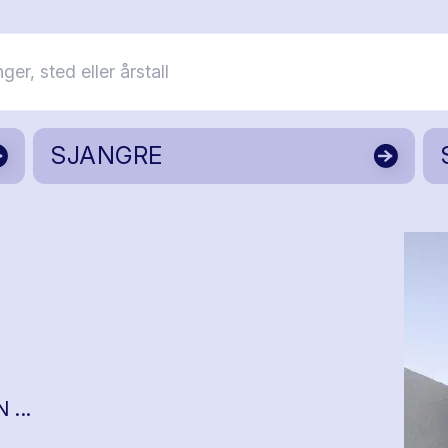
SJANGRE
...