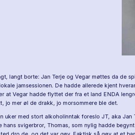
langt, langt borte: Jan Terje og Vegar møttes da de sp
 lokale jamsessionen. De hadde allerede kjent hver
er at Vegar hadde flyttet der fra et land ENDA lengr
t, jo mer øl de drakk, jo morsommere ble det.
n uker med stort alkoholinntak foreslo JT, aka Jan T
e hans svigerbror, Thomas, som nylig hadde begynt 
ted dro de, og det var gøy. Faktisk så gøy at et ba