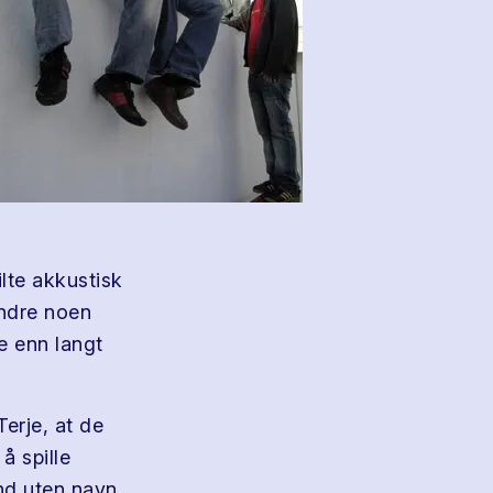
ilte akkustisk
andre noen
e enn langt
erje, at de
å spille
nd uten navn