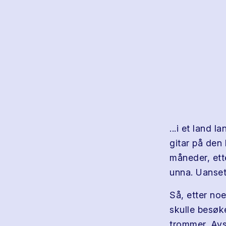
...i et land 
gitar på den
måneder, ett
unna. Uanset
Så, etter noe
skulle besøk
trommer. Avs