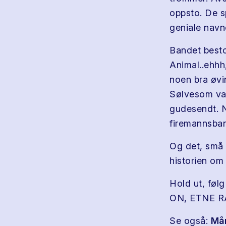
oppsto. De sp
geniale navn
Bandet besto
Animal..ehhh
noen bra øvin
Sølvesom var
gudesendt. N
firemannsban
Og det, små 
historien o
Hold ut, føl
ON, ETNE R
Se også:
Må