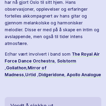
har nå gjort Oslo til sitt hjem. Hans
observasjoner, opplevelser og erfaringer
fortelles akkompagnert av hans gitar og
gjennom melankolske og harmonisker
melodier. Disse er med på å skape en intim og
avslappende, men også til tider intens
atmosfære.
Er/har vært involvert i band som
The Royal Air
Force Dance Orchestra
,
Solstorm
,
Goliathon
,
Mirror of
Madness
,
Urtid
,
Didgeridone
,
Apollo Analogue
Verdt å sjekke ut