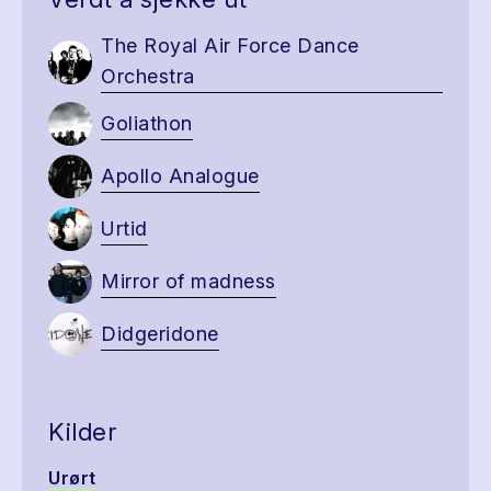
The Royal Air Force Dance
Orchestra
Goliathon
Apollo Analogue
Urtid
Mirror of madness
Didgeridone
Kilder
Urørt