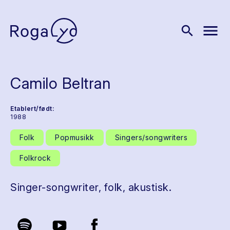
menu
search
Camilo Beltran
Etablert/født:
1988
Folk
Popmusikk
Singers/songwriters
Folkrock
Singer-songwriter, folk, akustisk.