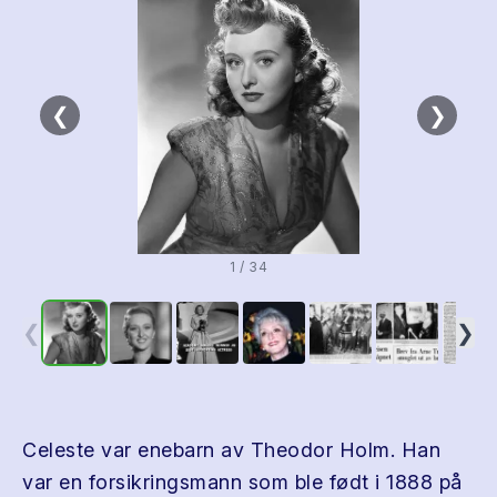
❮
❯
1 / 34
❮
❯
Celeste var enebarn av Theodor Holm. Han
var en forsikringsmann som ble født i 1888 på