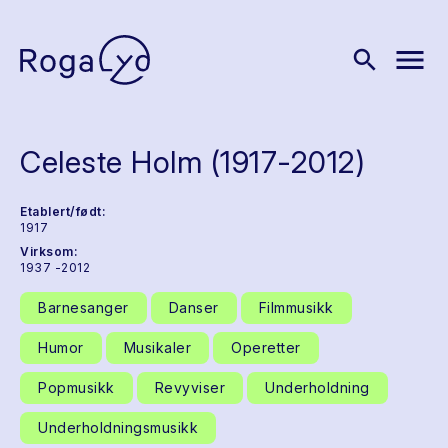
menu
search
Celeste Holm (1917-2012)
Etablert/født:
1917
Virksom:
1937 -2012
Barnesanger
Danser
Filmmusikk
Humor
Musikaler
Operetter
Popmusikk
Revyviser
Underholdning
Underholdningsmusikk