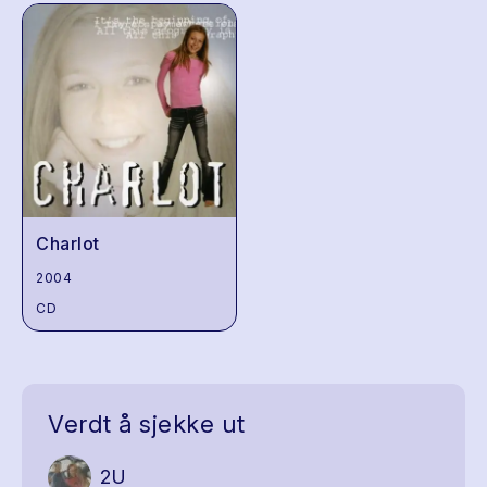
Charlot
2004
CD
Verdt å sjekke ut
2U