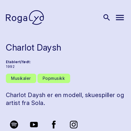
menu
search
Charlot Daysh
Etablert/født:
1992
Musikaler
Popmusikk
Charlot Daysh er en modell, skuespiller og
artist fra Sola.