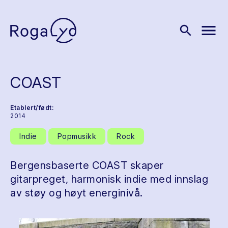
menu
search
COAST
Etablert/født:
2014
Indie
Popmusikk
Rock
Bergensbaserte COAST skaper
gitarpreget, harmonisk indie med innslag
av støy og høyt energinivå.