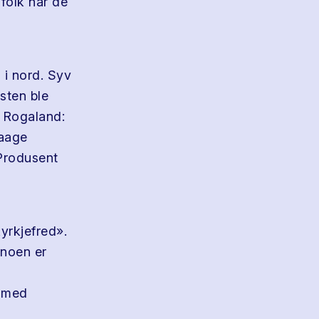
 folk når de
l i nord. Syv
sten ble
i Rogaland:
Vaage
Produsent
yrkjefred».
 noen er
a med