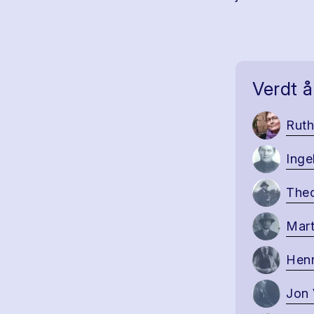
Verdt å
Ruth
Inge
Theo
Mart
Henr
Jon 