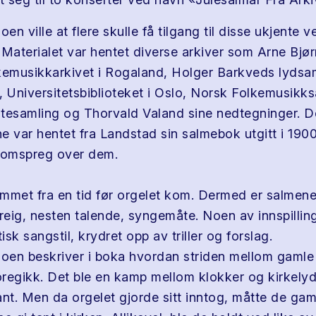
n ville at flere skulle få tilgang til disse ukjente 
 Materialet var hentet diverse arkiver som Arne Bjø
kemusikkarkivet i Rogaland, Holger Barkveds lydsa
, Universitetsbiblioteket i Oslo, Norsk Folkemusikk
tesamling og Thorvald Valand sine nedtegninger. De
e var hentet fra Landstad sin salmebok utgitt i 1900
domspreg over dem.
mmet fra en tid før orgelet kom. Dermed er salmene
treig, nesten talende, syngemåte. Noen av innspillin
sk sangstil, krydret opp av triller og forslag.
en beskriver i boka hvordan striden mellom gamle
regikk. Det ble en kamp mellom klokker og kirkelyd
ant. Men da orgelet gjorde sitt inntog, måtte de gam