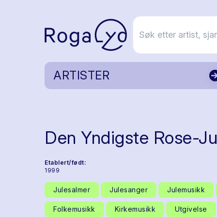
ARTISTER
Den Yndigste Rose-Jul
Etablert/født:
1999
Julesalmer
Julesanger
Julemusikk
Folkemusikk
Kirkemusikk
Utgivelse