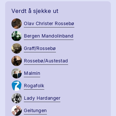
Verdt å sjekke ut
Olav Christer Rossebø
Bergen Mandolinband
Graff/Rossebø
Rossebø/Austestad
Malmin
Rogafolk
Lady Hardanger
Geitungen