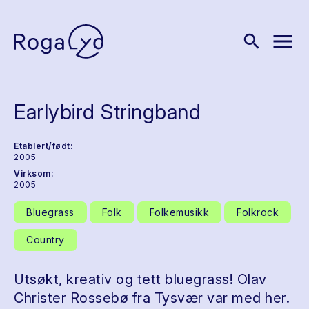
menu
search
Earlybird Stringband
Etablert/født:
2005
Virksom:
2005
Bluegrass
Folk
Folkemusikk
Folkrock
Country
Utsøkt, kreativ og tett bluegrass! Olav
Christer Rossebø fra Tysvær var med her.