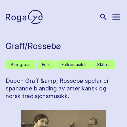
menu
search
Graff/Rossebø
Bluegrass
Folk
Folkemusikk
Slåtter
Duoen Graff &amp; Rossebø spelar ei
spanande blanding av amerikansk og
norsk tradisjonsmusikk.