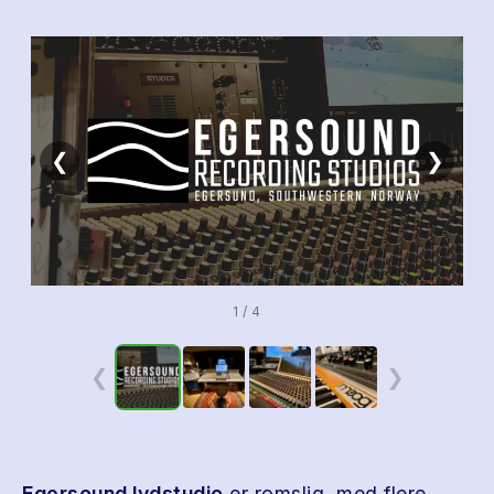
❮
❯
1 / 4
❮
❯
Egersound lydstudio
er romslig, med flere