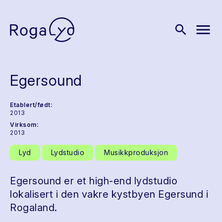
menu
search
Egersound
Etablert/født:
2013
Virksom:
2013
Lyd
Lydstudio
Musikkproduksjon
Egersound er et high-end lydstudio
lokalisert i den vakre kystbyen Egersund i
Rogaland.