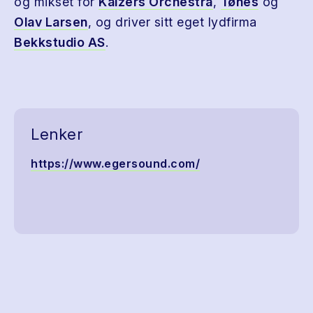
og mikset for
Kaizers Orchestra
,
Tønes
og
Olav Larsen
, og driver sitt eget lydfirma
Bekkstudio AS
.
Lenker
https://www.egersound.com/