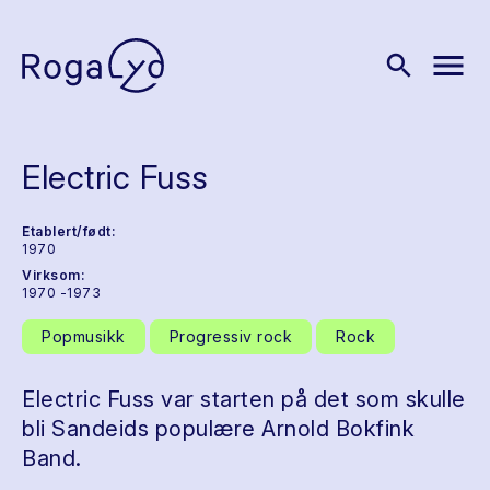
menu
search
Electric Fuss
Etablert/født:
1970
Virksom:
1970 -1973
Popmusikk
Progressiv rock
Rock
Electric Fuss var starten på det som skulle
bli Sandeids populære Arnold Bokfink
Band.