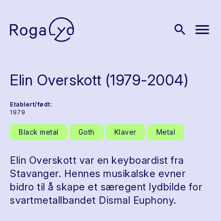
menu
search
Elin Overskott (1979-2004)
Etablert/født:
1979
Black metal
Goth
Klaver
Metal
Elin Overskott var en keyboardist fra
Stavanger. Hennes musikalske evner
bidro til å skape et særegent lydbilde for
svartmetallbandet Dismal Euphony.