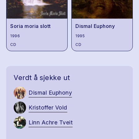
Soria moria slott
Dismal Euphony
1996
1995
CD
CD
Verdt å sjekke ut
Dismal Euphony
Kristoffer Vold
Linn Achre Tveit