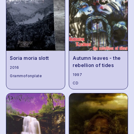
Soria moria slott
Autumn leaves - the
rebellion of tides
2016
1997
Grammofonplate
CD