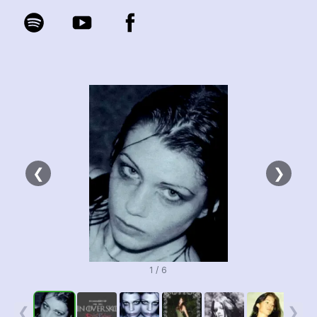
❮
❯
1 / 6
❮
❯