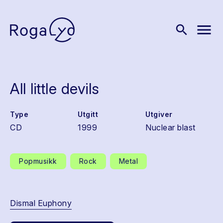
menu
search
All little devils
Type
Utgitt
Utgiver
CD
1999
Nuclear blast
Popmusikk
Rock
Metal
Dismal Euphony