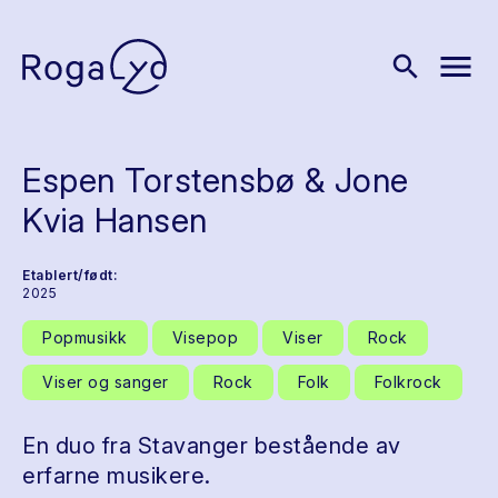
menu
search
Espen Torstensbø & Jone
Kvia Hansen
Etablert/født:
2025
Popmusikk
Visepop
Viser
Rock
Viser og sanger
Rock
Folk
Folkrock
En duo fra Stavanger bestående av
erfarne musikere.