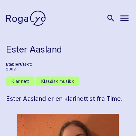
menu
search
Ester Aasland
Etablert/født:
2002
Klarinett
Klassisk musikk
Ester Aasland er en klarinettist fra Time.