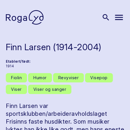
menu
search
Finn Larsen (1914-2004)
Etablert/født:
1914
Fiolin
Humor
Revyviser
Visepop
Viser
Viser og sanger
Finn Larsen var
sportsklubben/arbeideravholdslaget
Frisinns faste husdikter. Som musiker
lyktes han ikke like godt, men hans eneste