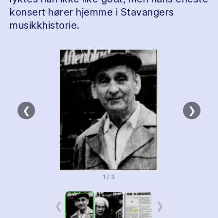
konsert hører hjemme i Stavangers
musikkhistorie.
❮
❯
1 / 3
❮
❯