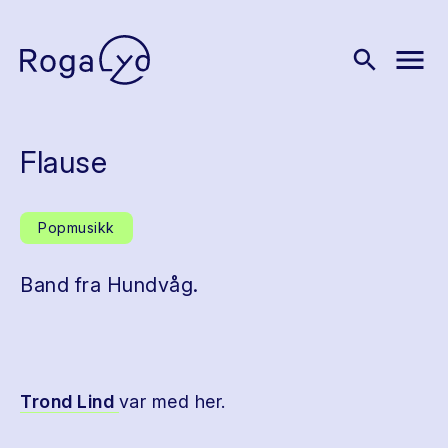
menu
search
Flause
Popmusikk
Band fra Hundvåg.
Trond Lind
var med her.