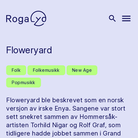
menu
search
Floweryard
Folk
Folkemusikk
New Age
Popmusikk
Floweryard ble beskrevet som en norsk
versjon av irske Enya. Sangene var stort
sett snekret sammen av Hommersåk-
artisten Torhild Nigar og Rolf Graf, som
tidligere hadde jobbet sammen i Grand