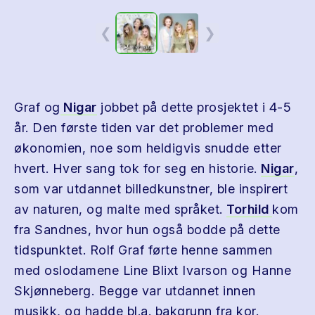
❮
❯
Graf og
Nigar
jobbet på dette prosjektet i 4-5
år. Den første tiden var det problemer med
økonomien, noe som heldigvis snudde etter
hvert. Hver sang tok for seg en historie.
Nigar
,
som var utdannet billedkunstner, ble inspirert
av naturen, og malte med språket.
Torhild
kom
fra Sandnes, hvor hun også bodde på dette
tidspunktet. Rolf Graf førte henne sammen
med oslodamene Line Blixt Ivarson og Hanne
Skjønneberg. Begge var utdannet innen
musikk, og hadde bl.a. bakgrunn fra kor.