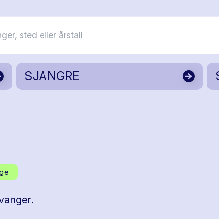
SJANGRE
dge
vanger.