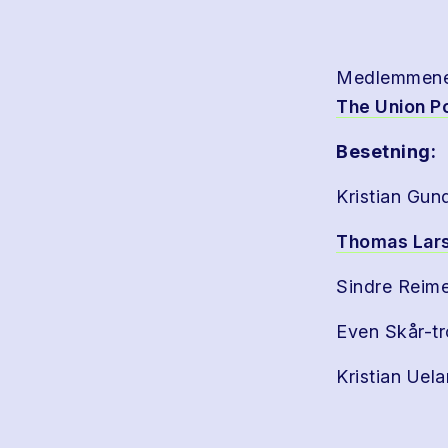
Medlemmene 
The Union Po
Besetning:
Kristian Gun
Thomas Lar
Sindre Reime
Even Skår-t
Kristian Uel