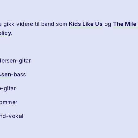
gikk videre til band som
Kids Like Us
og
The Mile
licy
.
dersen-gitar
ssen
-bass
-gitar
rommer
and-vokal