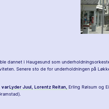
ble dannet i Haugesund som underholdningsorkeste
tiviteten. Senere sto de for underholdningen på Løk
 var
Lyder Juul,
Lorentz Reitan,
Erling Røisum og E
Gramstad).