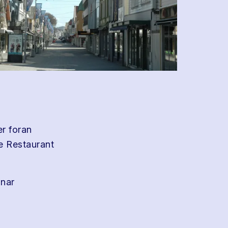
r foran
ke Restaurant
inar