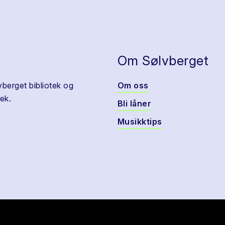
Om Sølvberget
vberget bibliotek og
Om oss
ek.
Bli låner
Musikktips