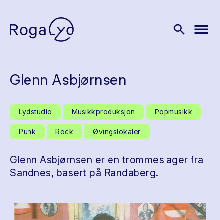
menu
search
Glenn Asbjørnsen
Lydstudio
Musikkproduksjon
Popmusikk
Punk
Rock
Øvingslokaler
Glenn Asbjørnsen er en trommeslager fra
Sandnes, basert på Randaberg.